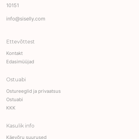
be
10151
chosen
on
info@siselly.com
the
product
Ettevõttest
page
Kontakt
Edasimüüjad
Ostuabi
Ostureeglid ja privaatsus
Ostuabi
KKK
Kasulik info
Käevõru suurused