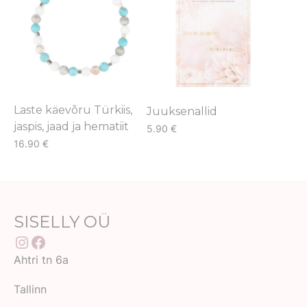
Laste käevõru Türkiis,
Juuksenallid
jaspis, jaad ja hematiit
5.90
€
16.90
€
This
product
has
multiple
SISELLY OÜ
variants.
Instagram
Facebook
The
Ahtri tn 6a
options
may
Tallinn