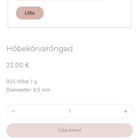
Liitu
Hõbekõrvarõngad
22.00
€
925 hõbe 1 g
Diameeter: 6.5 mm
Hõbekõrvarõngad
kogus
Lisa korvi