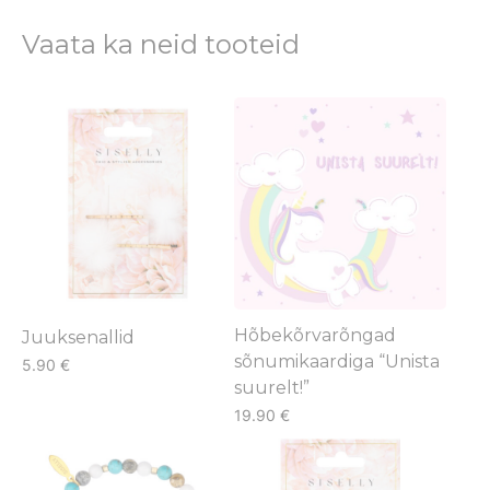
Vaata ka neid tooteid
Hõbekõrvarõngad
Juuksenallid
sõnumikaardiga “Unista
5.90
€
suurelt!”
19.90
€