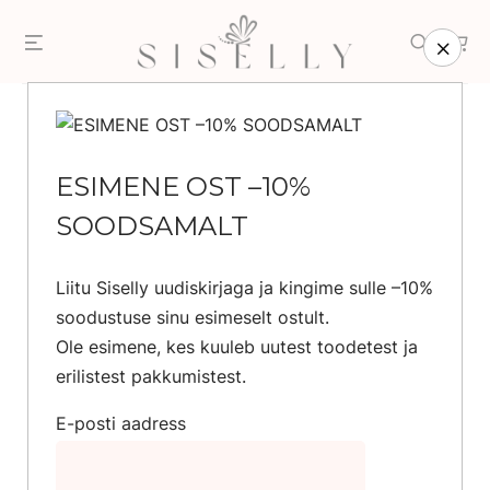
Skip
Menu
Search
to
content
Esileht
/
Pood
/
Ehted
/
Hõbeehted
/
Kõrvarõngad
ESIMENE OST –10%
SOODSAMALT
Liitu Siselly uudiskirjaga ja kingime sulle –10%
soodustuse sinu esimeselt ostult.
Ole esimene, kes kuuleb uutest toodetest ja
erilistest pakkumistest.
E-posti aadress