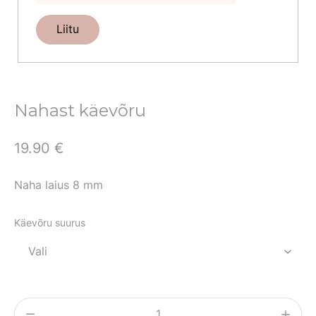
Liitu
Nahast käevõru
19.90
€
Naha laius 8 mm
Käevõru suurus
Nahast