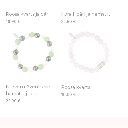
Roosa kvarts ja pärl
Korall, pärl ja hematiit
16.90
€
22.90
€
This
This
product
product
has
has
multiple
multiple
variants.
variants.
The
The
options
options
may
may
Käevõru Aventuriin,
Roosa kvarts
be
be
hematiit ja pärl
19.90
€
chosen
chosen
22.90
€
This
on
on
This
product
the
the
product
has
product
product
has
multiple