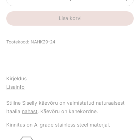
käevõru
kogus
Lisa korvi
Tootekood:
NAHK29-24
Kirjeldus
Lisainfo
Stiilne Siselly käevõru on valmistatud naturaalsest
Itaalia
nahast
. Käevõru on kahekordne.
Kinnitus on
A-grade stainless steel
materjal.