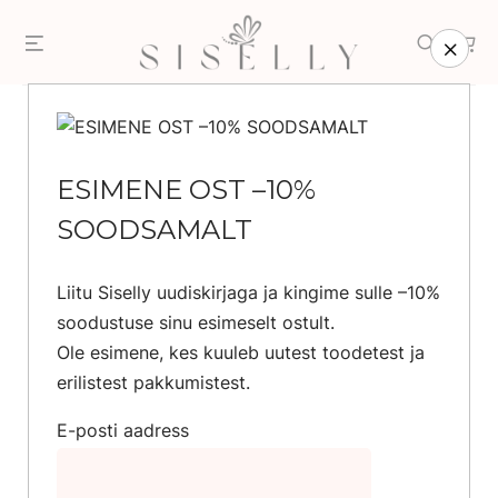
Skip
Menu
Search
to
content
Esileht
/
Pood
/
Ehted
/
Käevõrud
ESIMENE OST –10%
SOODSAMALT
Liitu Siselly uudiskirjaga ja kingime sulle –10%
soodustuse sinu esimeselt ostult.
Ole esimene, kes kuuleb uutest toodetest ja
erilistest pakkumistest.
E-posti aadress