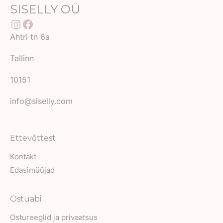
page
page
multiple
SISELLY OÜ
variants.
variants.
The
Instagram
Facebook
The
options
Ahtri tn 6a
options
may
may
Tallinn
be
be
chosen
10151
chosen
on
on
info@siselly.com
the
the
product
product
page
Ettevõttest
page
Kontakt
Edasimüüjad
Ostuabi
Ostureeglid ja privaatsus