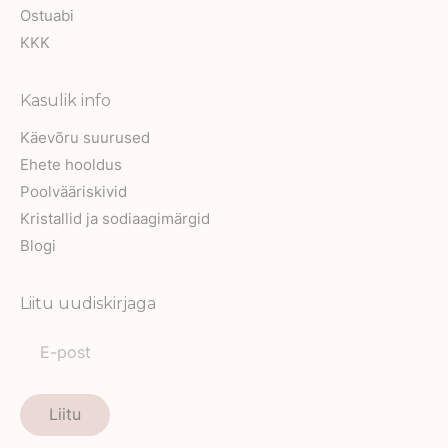
Ostuabi
KKK
Kasulik info
Käevõru suurused
Ehete hooldus
Poolvääriskivid
Kristallid ja sodiaagimärgid
Blogi
Liitu uudiskirjaga
Liitu